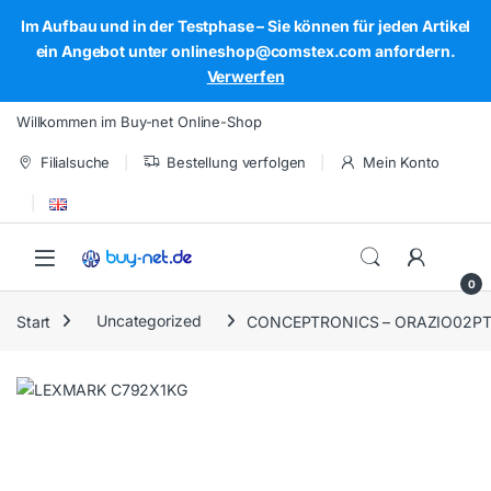
Im Aufbau und in der Testphase – Sie können für jeden Artikel
ein Angebot unter onlineshop@comstex.com anfordern.
Verwerfen
Skip to navigation
Skip to content
Willkommen im Buy-net Online-Shop
Filialsuche
Bestellung verfolgen
Mein Konto
Open
0
Start
Uncategorized
CONCEPTRONICS – ORAZIO02PT