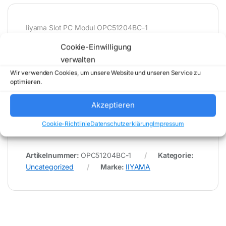
Iiyama Slot PC Modul OPC51204BC-1
Cookie-Einwilligung
verwalten
* Für Fehler im Datenblatt übernimmt (buy-net.de)
Comstex GmbH & Co. KG keine Haftung (
Wir verwenden Cookies, um unsere Website und unseren Service zu
optimieren.
202607280000 )
Akzeptieren
Cookie-Richtlinie
Datenschutzerklärung
Impressum
Artikelnummer:
OPC51204BC-1
Kategorie:
Uncategorized
Marke:
IIYAMA