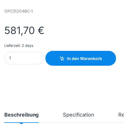
OPC51204BC-1
581,70
€
Lieferzeit:
2 days
IIYAMA - OPC51204BC-1 - NEW quantity
In den Warenkorb
Beschreibung
Specification
Rev