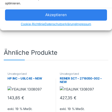
optimieren.
Artikelnummer:
N50702-12D7X-195064N
Kategorie:
Uncategorized
Marke:
Akzeptieren
INNO3D
Cookie-Richtlinie
Datenschutzerklärung
Impressum
Ähnliche Produkte
Uncategorized
Uncategorized
HP INC – U8LC4E – NEW
REINER SCT – 2716050-002 –
NEW
143,85
€
427,35
€
exkl. 19 % MwSt.
exkl. 19 % MwSt.