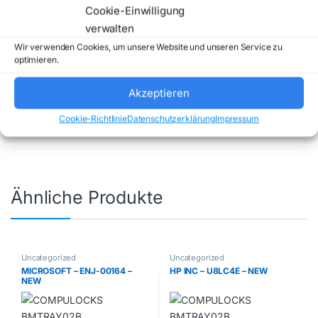
Cookie-Einwilligung
verwalten
Wir verwenden Cookies, um unsere Website und unseren Service zu
optimieren.
Artikelnummer:
MXWN3ZD/A
Kategorie:
Akzeptieren
Uncategorized
Marke:
APPLE
Cookie-Richtlinie
Datenschutzerklärung
Impressum
Ähnliche Produkte
Uncategorized
Uncategorized
MICROSOFT – ENJ-00164 –
HP INC – U8LC4E – NEW
NEW