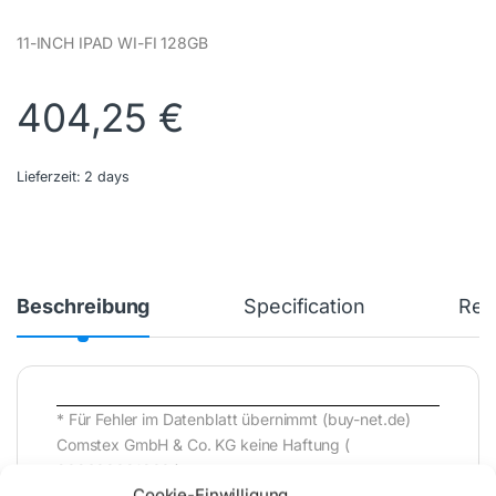
11-INCH IPAD WI-FI 128GB
404,25
€
Lieferzeit:
2 days
Beschreibung
Specification
Rev
* Für Fehler im Datenblatt übernimmt (buy-net.de)
Comstex GmbH & Co. KG keine Haftung (
202608081200 )
Cookie-Einwilligung