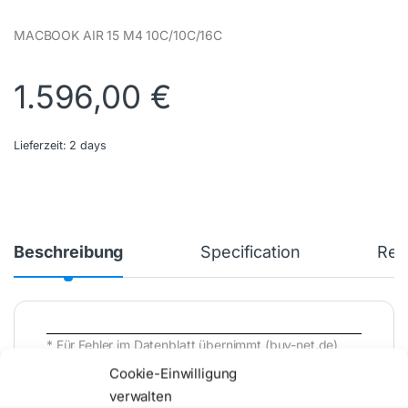
MACBOOK AIR 15 M4 10C/10C/16C
1.596,00
€
Lieferzeit:
2 days
Beschreibung
Specification
Rev
* Für Fehler im Datenblatt übernimmt (buy-net.de)
Comstex GmbH & Co. KG keine Haftung (
Cookie-Einwilligung
202608090400 )
verwalten