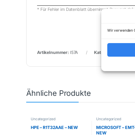
* Für Fehler im Datenblatt übernimmt (buy-net.
Wir verwenden C
Artikelnummer:
I57A
Kategorie:
Uncatego
Ähnliche Produkte
Uncategorized
Uncategorized
HPE – R1T32AAE – NEW
MICROSOFT – EMT-
NEW