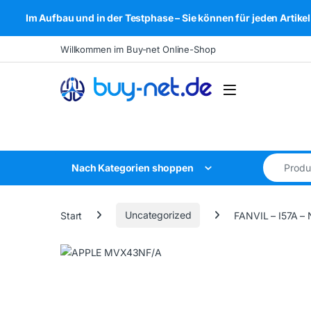
Im Aufbau und in der Testphase – Sie können für jeden Arti
Skip to navigation
Skip to content
Willkommen im Buy-net Online-Shop
Open
Search for
Nach Kategorien shoppen
Start
Uncategorized
FANVIL – I57A –