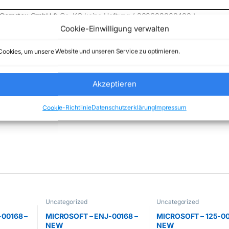
de) Comstex GmbH & Co. KG keine Haftung ( 202608060400 )
Cookie-Einwilligung verwalten
ookies, um unsere Website und unseren Service zu optimieren.
Akzeptieren
rized
Marke:
FANVIL
Cookie-Richtlinie
Datenschutzerklärung
Impressum
Uncategorized
Uncategorized
00168 –
MICROSOFT – ENJ-00168 –
MICROSOFT – 125-00
NEW
NEW