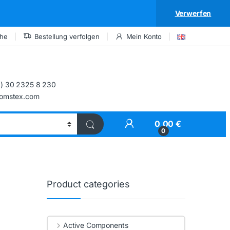
Verwerfen
che
Bestellung verfolgen
Mein Konto
) 30 2325 8 230
comstex.com
My Account
0,00
€
0
Product categories
Active Components