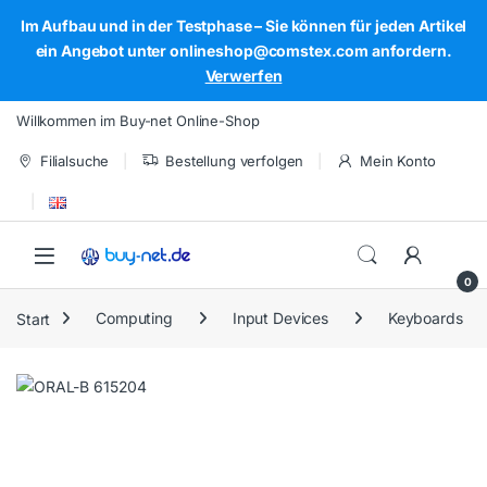
Im Aufbau und in der Testphase – Sie können für jeden Artikel
ein Angebot unter onlineshop@comstex.com anfordern.
Verwerfen
Skip to navigation
Skip to content
Willkommen im Buy-net Online-Shop
Filialsuche
Bestellung verfolgen
Mein Konto
Open
0
Start
Computing
Input Devices
Keyboards