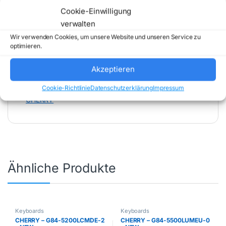
202608062000 )
Cookie-Einwilligung
verwalten
Wir verwenden Cookies, um unsere Website und unseren Service zu
optimieren.
Akzeptieren
Artikelnummer:
G84-5400LUMFR-2
Cookie-Richtlinie
Datenschutzerklärung
Impressum
Kategorie:
Keyboards
Marke:
CHERRY
Ähnliche Produkte
Keyboards
Keyboards
CHERRY – G84-5200LCMDE-2
CHERRY – G84-5500LUMEU-0