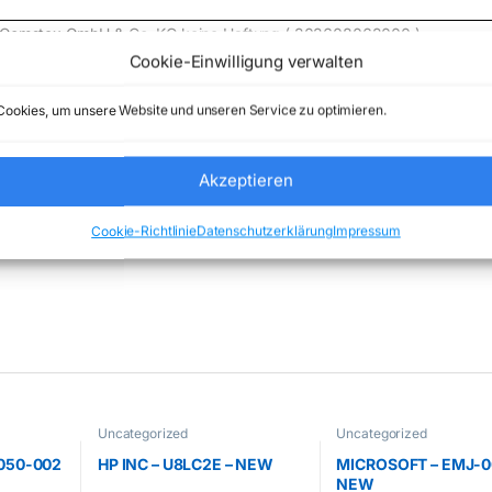
de) Comstex GmbH & Co. KG keine Haftung ( 202608062000 )
Cookie-Einwilligung verwalten
ookies, um unsere Website und unseren Service zu optimieren.
Akzeptieren
Kategorie:
Uncategorized
Marke:
G.SKILL
Cookie-Richtlinie
Datenschutzerklärung
Impressum
Uncategorized
Uncategorized
6050-002
HP INC – U8LC2E – NEW
MICROSOFT – EMJ-0
NEW