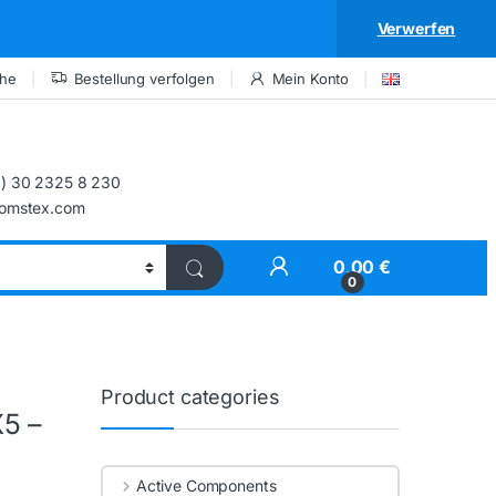
Verwerfen
che
Bestellung verfolgen
Mein Konto
) 30 2325 8 230
comstex.com
My Account
0,00
€
0
Product categories
5 –
Active Components