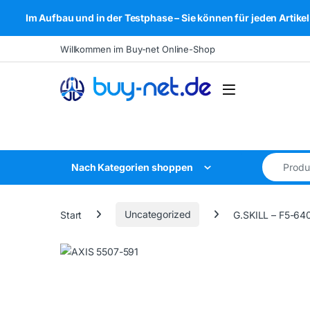
Im Aufbau und in der Testphase – Sie können für jeden Arti
Skip to navigation
Skip to content
Willkommen im Buy-net Online-Shop
Open
Search for
Nach Kategorien shoppen
Start
Uncategorized
G.SKILL – F5-6