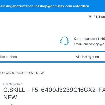
kel ein Angebot unter onlineshop@comstex.com anfordern.
Filialsu
Kundensupport (+49
Email: onlineshop@
:
400J3239G16GX2-FX5 – NEW
Uncategorized
G.SKILL – F5-6400J3239G16GX2-FX
NEW