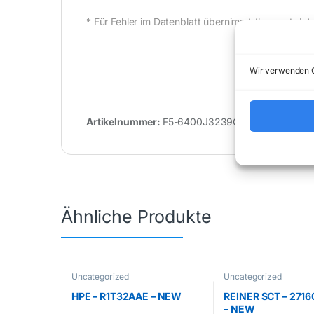
* Für Fehler im Datenblatt übernimmt (buy-net.
Wir verwenden C
Artikelnummer:
F5-6400J3239G16GX2-FX5
Ähnliche Produkte
Uncategorized
Uncategorized
HPE – R1T32AAE – NEW
REINER SCT – 271
– NEW