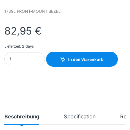
1739L FRONT-MOUNT BEZEL
82,95
€
Lieferzeit:
2 days
ELO - E860319 - NEW quantity
In den Warenkorb
Beschreibung
Specification
Rev