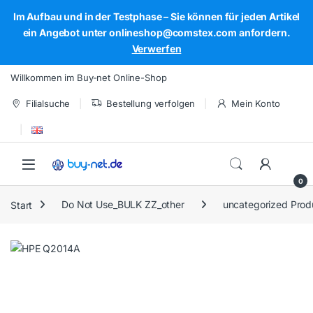
Im Aufbau und in der Testphase – Sie können für jeden Artikel
ein Angebot unter onlineshop@comstex.com anfordern.
Verwerfen
Skip to navigation
Skip to content
Willkommen im Buy-net Online-Shop
Filialsuche
Bestellung verfolgen
Mein Konto
Open
0
Start
Do Not Use_BULK ZZ_other
uncategorized Prod