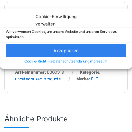
Cookie-Einwilligung
* Für Fehler im Datenblatt übernimmt (buy-net.de)
Comstex GmbH & Co. KG keine Haftung (
verwalten
202608071600 )
Wir verwenden Cookies, um unsere Website und unseren Service zu
optimieren.
Akzeptieren
Cookie-Richtlinie
Datenschutzerklärung
Impressum
Artikelnummer:
E860319
Kategorie:
uncategorized products
Marke:
ELO
Ähnliche Produkte