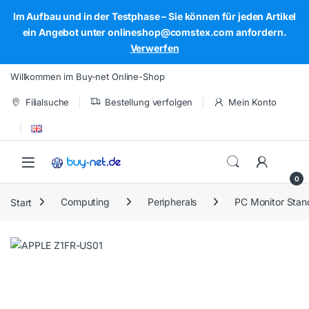
Im Aufbau und in der Testphase – Sie können für jeden Artikel
ein Angebot unter onlineshop@comstex.com anfordern.
Verwerfen
Skip to navigation
Skip to content
Willkommen im Buy-net Online-Shop
Filialsuche
Bestellung verfolgen
Mein Konto
Open
0
Start
Computing
Peripherals
PC Monitor Stan