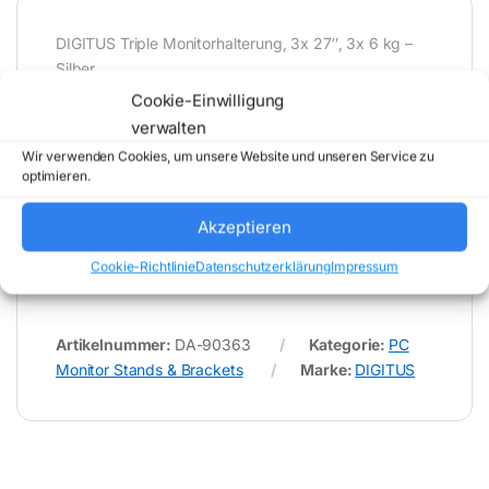
DIGITUS Triple Monitorhalterung, 3x 27″, 3x 6 kg –
Silber
Cookie-Einwilligung
verwalten
* Für Fehler im Datenblatt übernimmt (buy-net.de)
Wir verwenden Cookies, um unsere Website und unseren Service zu
Comstex GmbH & Co. KG keine Haftung (
optimieren.
202608071600 )
Akzeptieren
Cookie-Richtlinie
Datenschutzerklärung
Impressum
Artikelnummer:
DA-90363
Kategorie:
PC
Monitor Stands & Brackets
Marke:
DIGITUS