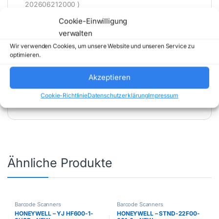
202606212000 )
Cookie-Einwilligung
verwalten
Wir verwenden Cookies, um unsere Website und unseren Service zu
optimieren.
Artikelnummer:
CRD-RS2X-20SCHG-01
Akzeptieren
Kategorie:
Barcode Scanners
Marke:
Cookie-Richtlinie
Datenschutzerklärung
Impressum
ZEBRA
Ähnliche Produkte
Barcode Scanners
Barcode Scanners
HONEYWELL – YJ HF600-1-
HONEYWELL – STND-22F00-