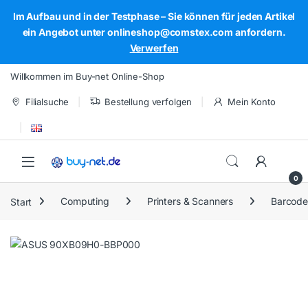
Im Aufbau und in der Testphase – Sie können für jeden Artikel
ein Angebot unter onlineshop@comstex.com anfordern.
Verwerfen
Skip to navigation
Skip to content
Willkommen im Buy-net Online-Shop
Filialsuche
Bestellung verfolgen
Mein Konto
Open
0
Start
Computing
Printers & Scanners
Barcode