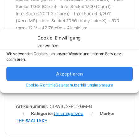
Sockel 1366 (Core i) – Intel Sockel 1700 (Core i) –
Intel Sockel 2011-3 (Core i) – Intel Sockel R/2011
(Xeon MP) – Intel Sockel 2066 (Kaby Lake X) – 500
rpm – 12 V – 42,76 cfm – Aluminium
Cookie-Einwilligung
verwalten
* Für Fehler im Datenblatt übernimmt (buy-net.de)
Wir verwenden Cookies, um unsere Website und unseren Service zu
Comstex GmbH & Co. KG keine Haftung (
optimieren.
202608071600 )
Akzeptieren
Cookie-Richtlinie
Datenschutzerklärung
Impressum
Artikelnummer:
CL-W322-PL12GM-B
Kategorie:
Uncategorized
Marke:
THERMALTAKE