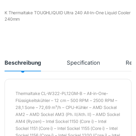
K Thermaltake TOUGHLIQUID Ultra 240 All-In-One Liquid Cooler
240mm
Beschreibung
Specification
Rev
Thermaltake CL-W322-PL12GM-B – All-in-One-
Flüssigkeitskühler – 12 cm – 500 RPM – 2500 RPM –
28,1 Sone – 72,69 m³/h – CPU-Kühler – AMD Sockel
AM2 – AMD Sockel AM3 (Ph. II/Ath. II) – AMD Sockel
AM4 (Ryzen) – Intel Sockel 1150 (Core i) – Intel
Sockel 1151 (Core i) – Intel Sockel 1155 (Core i) – Intel
Sockel 1156 (Core i) – Intel Sockel 1200 (Core i) – Intel