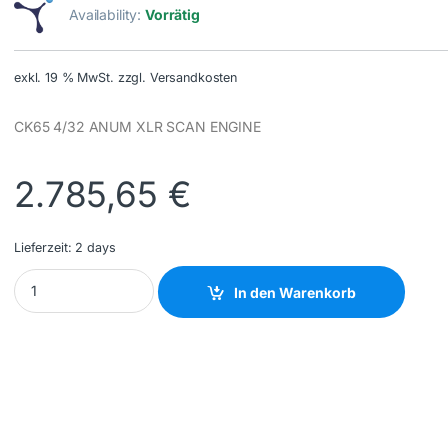
Availability:
Vorrätig
exkl. 19 % MwSt.
zzgl. Versandkosten
CK65 4/32 ANUM XLR SCAN ENGINE
2.785,65
€
Lieferzeit:
2 days
HONEYWELL - CK65-L0N-BLN210E - NEW quantity
In den Warenkorb