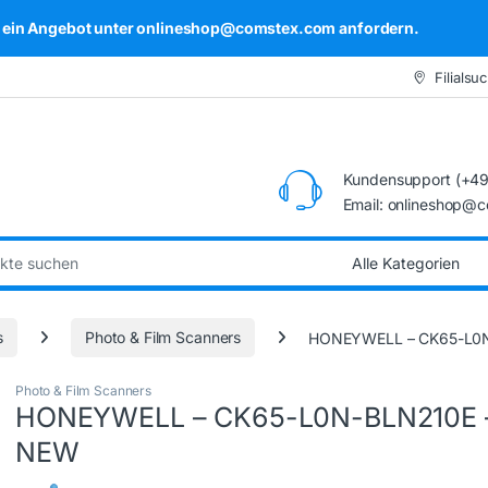
kel ein Angebot unter onlineshop@comstex.com anfordern.
Filialsu
Kundensupport (+49
Email: onlineshop@
:
s
Photo & Film Scanners
HONEYWELL – CK65-L0
Photo & Film Scanners
HONEYWELL – CK65-L0N-BLN210E 
NEW