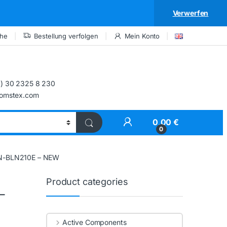
Verwerfen
che
Bestellung verfolgen
Mein Konto
) 30 2325 8 230
comstex.com
My Account
0,00
€
0
N-BLN210E – NEW
Product categories
–
Active Components