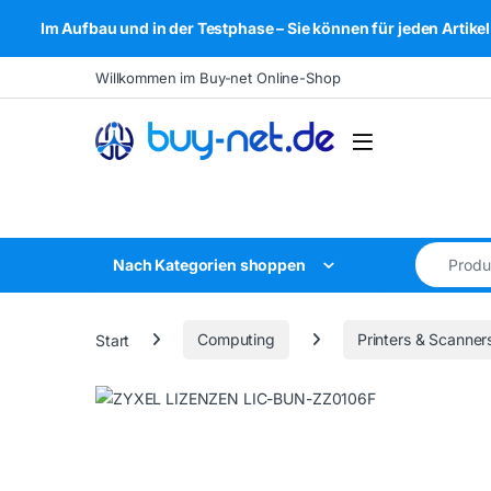
Im Aufbau und in der Testphase – Sie können für jeden Arti
Skip to navigation
Skip to content
Willkommen im Buy-net Online-Shop
Open
Search for
Nach Kategorien shoppen
Start
Computing
Printers & Scanner