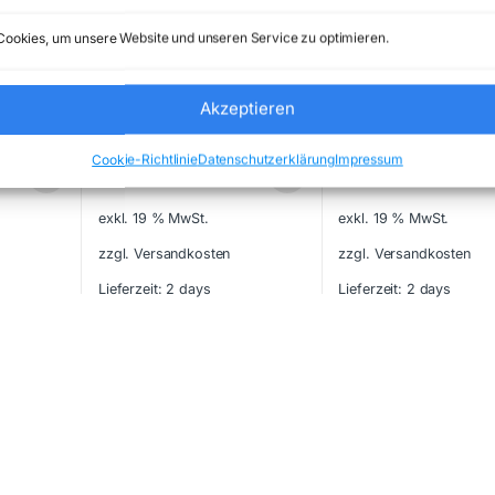
Photo & Film Scanners
Photo & Film Scanners
ookies, um unsere Website und unseren Service zu optimieren.
HONEYWELL – EDA52-
ZEBRA – ZT23142-
00AE31N21RK – NEW
T2E000FZ – NEW
Akzeptieren
Cookie-Richtlinie
Datenschutzerklärung
Impressum
957,60
€
901,95
€
exkl. 19 % MwSt.
exkl. 19 % MwSt.
zzgl. Versandkosten
zzgl. Versandkosten
Lieferzeit:
2 days
Lieferzeit:
2 days