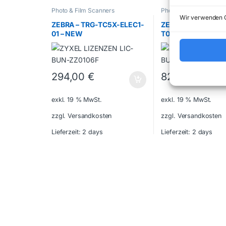
Photo & Film Scanners
Photo & Film Scanners
Wir verwenden C
ZEBRA – TRG-TC5X-ELEC1-
ZEBRA – ZT23143-
01 – NEW
T0E000FZ – NEW
294,00
€
827,40
€
exkl. 19 % MwSt.
exkl. 19 % MwSt.
zzgl. Versandkosten
zzgl. Versandkosten
Lieferzeit:
2 days
Lieferzeit:
2 days