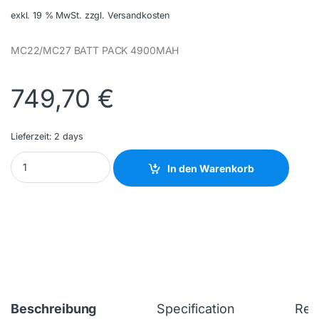
exkl. 19 % MwSt.
zzgl. Versandkosten
MC22/MC27 BATT PACK 4900MAH
749,70
€
Lieferzeit:
2 days
ZEBRA - BTRY-MC2X-49MA-10 - NEW quantity
In den Warenkorb
Beschreibung
Specification
Rev