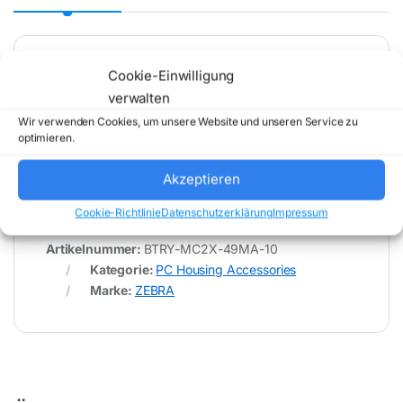
Cookie-Einwilligung
* Für Fehler im Datenblatt übernimmt (buy-net.de)
verwalten
Comstex GmbH & Co. KG keine Haftung (
202606220800 )
Wir verwenden Cookies, um unsere Website und unseren Service zu
optimieren.
Akzeptieren
Cookie-Richtlinie
Datenschutzerklärung
Impressum
Artikelnummer:
BTRY-MC2X-49MA-10
Kategorie:
PC Housing Accessories
Marke:
ZEBRA