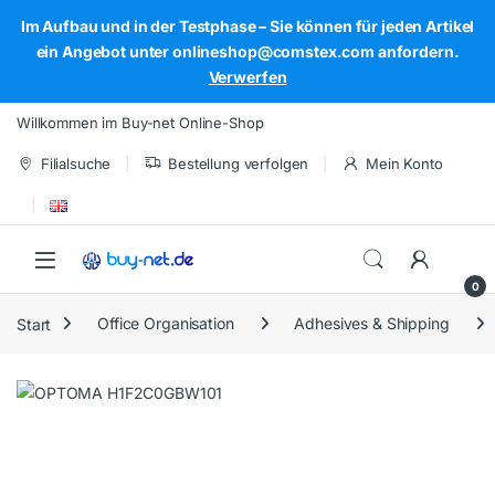
Im Aufbau und in der Testphase – Sie können für jeden Artikel
ein Angebot unter onlineshop@comstex.com anfordern.
Verwerfen
Skip to navigation
Skip to content
Willkommen im Buy-net Online-Shop
Filialsuche
Bestellung verfolgen
Mein Konto
Open
0
Start
Office Organisation
Adhesives & Shipping