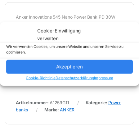
Anker Innovations 545 Nano Power Bank PD 30W
Schwarz – Akku – 10.000 mAh
Cookie-Einwilligung
verwalten
* Für Fehler im Datenblatt übernimmt (buy-net.de)
Wir verwenden Cookies, um unsere Website und unseren Service zu
Comstex GmbH & Co. KG keine Haftung (
optimieren.
202608062000 )
Akzeptieren
Cookie-Richtlinie
Datenschutzerklärung
Impressum
Artikelnummer:
A1259G11
Kategorie:
Power
banks
Marke:
ANKER