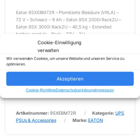
Eaton 9SXEBM72R – Plombierte Bleisäure (VRLA) –
72 V – Schwarz – 9 Ah – Eaton 9SX 2000i Rack2U –
Eaton 9SX 3000i Rack2U – 40,5 kg – Extended
battery module – Rack – 72V – 2U
Cookie-Einwilligung
verwalten
* Für Fehler im Datenblatt übernimmt (buy-net.de)
Wir verwenden Cookies, um unsere Website und unseren Service zu
Comstex GmbH & Co. KG keine Haftung (
optimieren.
202608062000 )
Akzeptieren
Cookie-Richtlinie
Datenschutzerklärung
Impressum
Artikelnummer:
9SXEBM72R
Kategorie:
UPS
PSUs & Accessories
Marke:
EATON