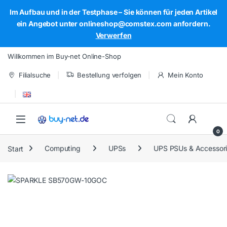
Im Aufbau und in der Testphase – Sie können für jeden Artikel
ein Angebot unter onlineshop@comstex.com anfordern.
Verwerfen
Skip to navigation
Skip to content
Willkommen im Buy-net Online-Shop
Filialsuche
Bestellung verfolgen
Mein Konto
Open
0
Start
Computing
UPSs
UPS PSUs & Accessor