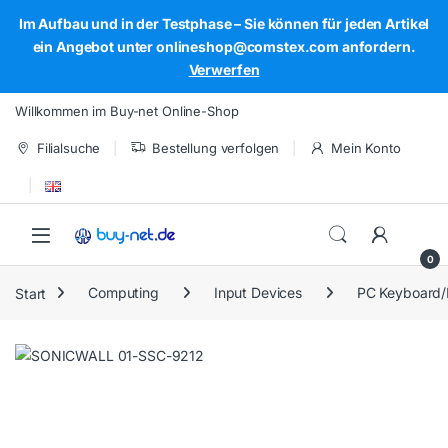
Im Aufbau und in der Testphase – Sie können für jeden Artikel
ein Angebot unter onlineshop@comstex.com anfordern.
Verwerfen
Skip to navigation
Skip to content
Willkommen im Buy-net Online-Shop
Filialsuche
Bestellung verfolgen
Mein Konto
Open
0
Start
Computing
Input Devices
PC Keyboard