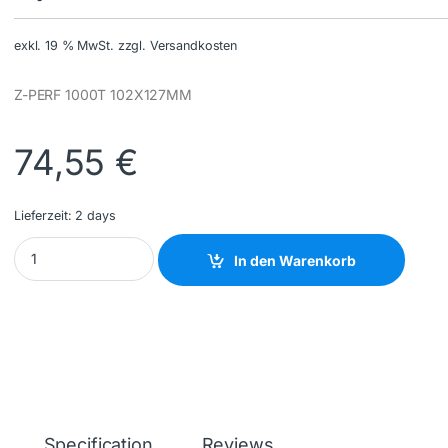
exkl. 19 % MwSt.
zzgl. Versandkosten
Z-PERF 1000T 102X127MM
74,55
€
Lieferzeit:
2 days
ZEBRA - 880026-127 - NEW quantity
In den Warenkorb
Specification
Reviews