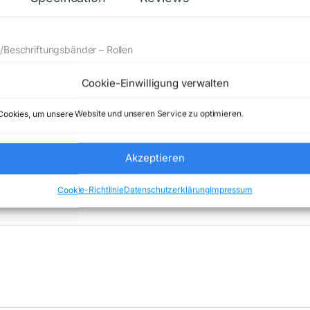
/Beschriftungsbänder – Rollen
Cookie-Einwilligung verwalten
e) Comstex GmbH & Co. KG keine Haftung ( 202606212000 )
ookies, um unsere Website und unseren Service zu optimieren.
Akzeptieren
Cookie-Richtlinie
Datenschutzerklärung
Impressum
abel Printer labels
Marke:
ZEBRA