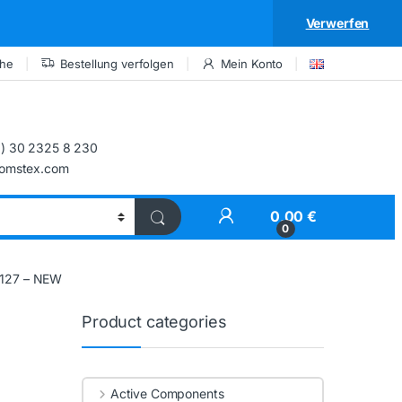
Verwerfen
che
Bestellung verfolgen
Mein Konto
) 30 2325 8 230
comstex.com
My Account
0,00
€
0
127 – NEW
Product categories
Active Components