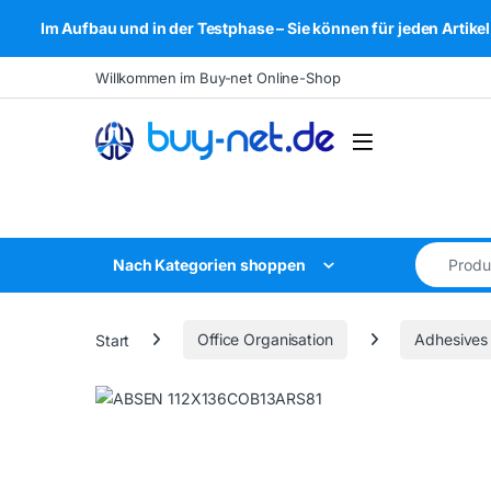
Im Aufbau und in der Testphase – Sie können für jeden Arti
Skip to navigation
Skip to content
Willkommen im Buy-net Online-Shop
Open
Search for
Nach Kategorien shoppen
Start
Office Organisation
Adhesives