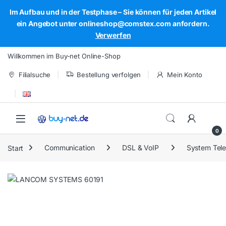
Im Aufbau und in der Testphase – Sie können für jeden Artikel
ein Angebot unter onlineshop@comstex.com anfordern.
Verwerfen
Skip to navigation
Skip to content
Willkommen im Buy-net Online-Shop
Filialsuche
Bestellung verfolgen
Mein Konto
Open
0
Start
Communication
DSL & VoIP
System Tel