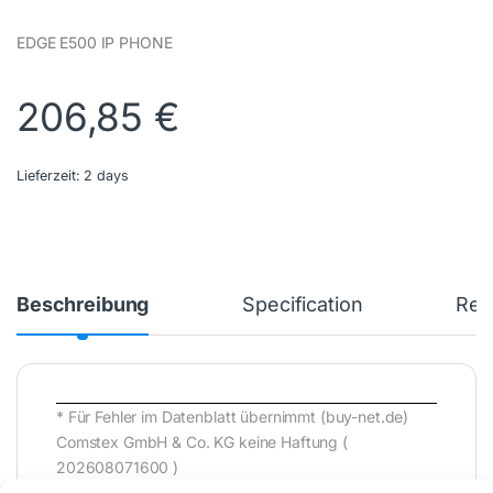
EDGE E500 IP PHONE
206,85
€
Lieferzeit:
2 days
Beschreibung
Specification
Rev
* Für Fehler im Datenblatt übernimmt (buy-net.de)
Comstex GmbH & Co. KG keine Haftung (
202608071600 )