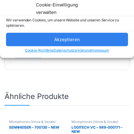
Cookie-Einwilligung
verwalten
Wir verwenden Cookies, um unsere Website und unseren Service zu
optimieren.
Akzeptieren
Artikelnummer:
700170
Kategorie:
Microphones (Voice & Vocals)
Marke:
Cookie-Richtlinie
Datenschutzerklärung
Impressum
SENNHEISER
Ähnliche Produkte
Microphones (Voice & Vocals)
Microphones (Voice & Vocals)
SENNHEISER – 700130 – NEW
LOGITECH VC – 989-000171 –
NEW