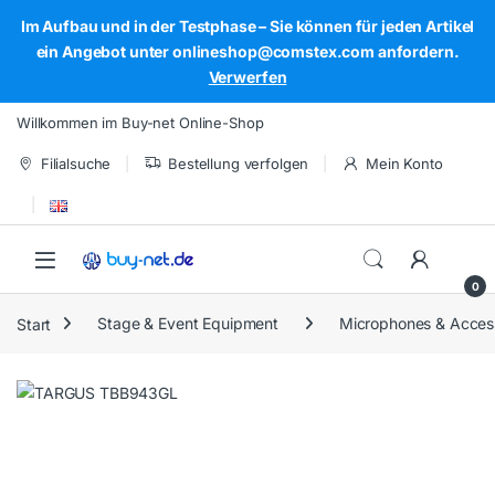
Im Aufbau und in der Testphase – Sie können für jeden Artikel
ein Angebot unter onlineshop@comstex.com anfordern.
Verwerfen
Skip to navigation
Skip to content
Willkommen im Buy-net Online-Shop
Filialsuche
Bestellung verfolgen
Mein Konto
Open
0
Start
Stage & Event Equipment
Microphones & Acces