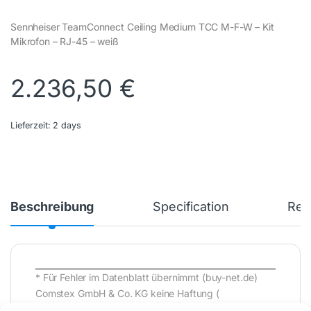
Sennheiser TeamConnect Ceiling Medium TCC M-F-W – Kit
Mikrofon – RJ-45 – weiß
2.236,50
€
Lieferzeit:
2 days
Beschreibung
Specification
Rev
* Für Fehler im Datenblatt übernimmt (buy-net.de)
Comstex GmbH & Co. KG keine Haftung (
202608062000 )