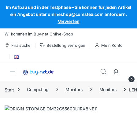
Im Aufbau und in der Testphase – Sie können für jeden Artikel
ein Angebot unter onlineshop@comstex.com anfordern.
Verwerfen
Skip to navigation
Skip to content
Willkommen im Buy-net Online-Shop
Filialsuche
Bestellung verfolgen
Mein Konto
Open
0
Start
Computing
Monitors
Monitors
LEN