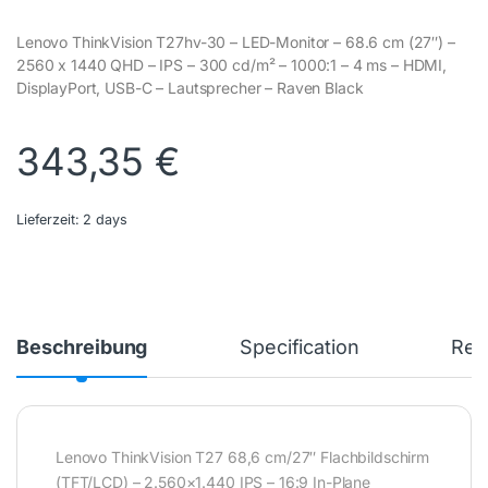
Lenovo ThinkVision T27hv-30 – LED-Monitor – 68.6 cm (27″) –
2560 x 1440 QHD – IPS – 300 cd/m² – 1000:1 – 4 ms – HDMI,
DisplayPort, USB-C – Lautsprecher – Raven Black
343,35
€
Lieferzeit:
2 days
Beschreibung
Specification
Rev
Lenovo ThinkVision T27 68,6 cm/27″ Flachbildschirm
(TFT/LCD) – 2.560×1.440 IPS – 16:9 In-Plane