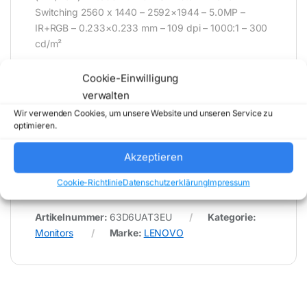
Switching 2560 x 1440 – 2592×1944 – 5.0MP –
IR+RGB – 0.233×0.233 mm – 109 dpi – 1000:1 – 300
cd/m²
Cookie-Einwilligung
* Für Fehler im Datenblatt übernimmt (buy-net.de)
verwalten
Comstex GmbH & Co. KG keine Haftung (
Wir verwenden Cookies, um unsere Website und unseren Service zu
202608062000 )
optimieren.
Akzeptieren
Cookie-Richtlinie
Datenschutzerklärung
Impressum
Artikelnummer:
63D6UAT3EU
Kategorie:
Monitors
Marke:
LENOVO