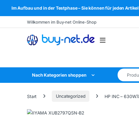
Im Aufbau und in der Testphase – Sie können für jeden Arti
Skip to navigation
Skip to content
Willkommen im Buy-net Online-Shop
Open
Search for
Nach Kategorien shoppen
Start
Uncategorized
HP INC – 630W