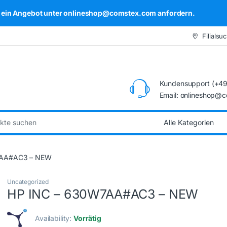
kel ein Angebot unter onlineshop@comstex.com anfordern.
Filialsu
Kundensupport (+49
Email: onlineshop@
:
7AA#AC3 – NEW
Uncategorized
HP INC – 630W7AA#AC3 – NEW
Availability:
Vorrätig