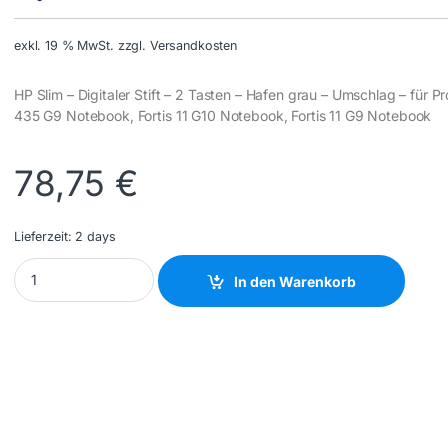
exkl. 19 % MwSt.
zzgl. Versandkosten
HP Slim – Digitaler Stift – 2 Tasten – Hafen grau – Umschlag – für P
435 G9 Notebook, Fortis 11 G10 Notebook, Fortis 11 G9 Notebook
78,75
€
Lieferzeit:
2 days
HP INC - 630W7AA#AC3 - NEW quantity
In den Warenkorb