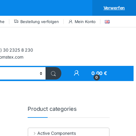
Verwerfen
che
Bestellung verfolgen
Mein Konto
) 30 2325 8 230
comstex.com
My Account
0,00
€
0
Product categories
Active Components