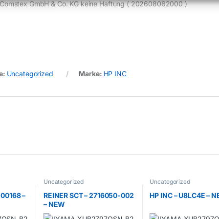
de) Comstex GmbH & Co. KG keine Haftung ( 202608062000 )
e:
Uncategorized
Marke:
HP INC
Uncategorized
Uncategorized
00168 –
REINER SCT – 2716050-002
HP INC – U8LC4E – 
– NEW