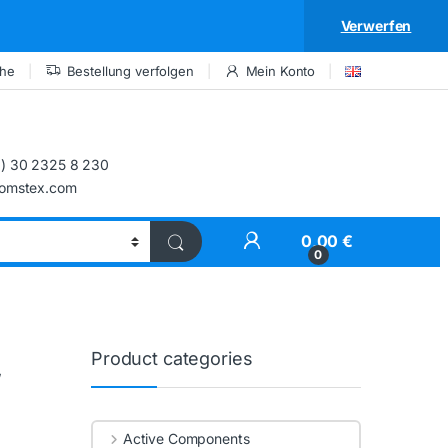
Verwerfen
che
Bestellung verfolgen
Mein Konto
) 30 2325 8 230
comstex.com
My Account
0,00
€
0
Product categories
W
Active Components