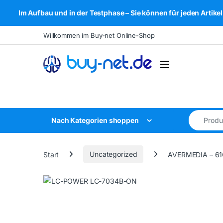
Im Aufbau und in der Testphase – Sie können für jeden Arti
Skip to navigation
Skip to content
Willkommen im Buy-net Online-Shop
Open
Search for
Nach Kategorien shoppen
Start
Uncategorized
AVERMEDIA – 6