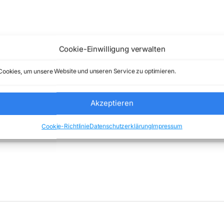
e) Comstex GmbH & Co. KG keine Haftung ( 202607301600 )
Cookie-Einwilligung verwalten
ookies, um unsere Website und unseren Service zu optimieren.
Akzeptieren
e:
Uncategorized
Marke:
AVERMEDIA
Cookie-Richtlinie
Datenschutzerklärung
Impressum