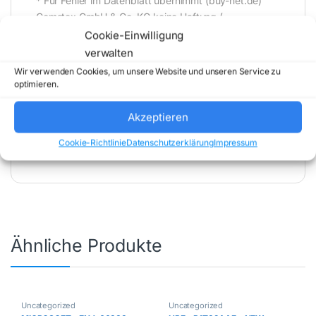
* Für Fehler im Datenblatt übernimmt (buy-net.de)
Comstex GmbH & Co. KG keine Haftung (
202608062000 )
Cookie-Einwilligung
verwalten
Wir verwenden Cookies, um unsere Website und unseren Service zu
optimieren.
Akzeptieren
Artikelnummer:
5938C008
Kategorie:
Cookie-Richtlinie
Datenschutzerklärung
Impressum
Uncategorized
Marke:
CANON
Ähnliche Produkte
Uncategorized
Uncategorized