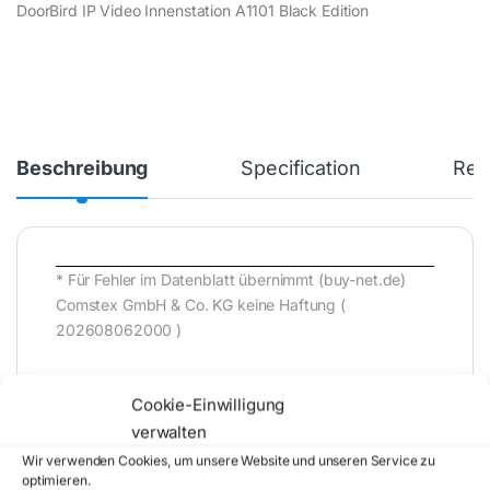
DoorBird IP Video Innenstation A1101 Black Edition
Beschreibung
Specification
Rev
* Für Fehler im Datenblatt übernimmt (buy-net.de)
Comstex GmbH & Co. KG keine Haftung (
202608062000 )
Cookie-Einwilligung
verwalten
Wir verwenden Cookies, um unsere Website und unseren Service zu
optimieren.
Artikelnummer:
423872677
Kategorie: