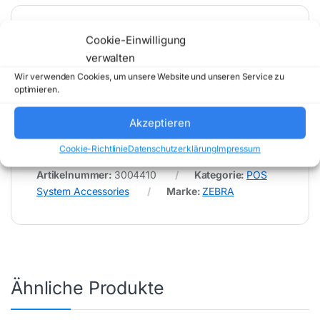
Cookie-Einwilligung
* Für Fehler im Datenblatt übernimmt (buy-net.de)
Comstex GmbH & Co. KG keine Haftung (
verwalten
202606212000 )
Wir verwenden Cookies, um unsere Website und unseren Service zu
optimieren.
Akzeptieren
Cookie-Richtlinie
Datenschutzerklärung
Impressum
Artikelnummer:
3004410
Kategorie:
POS
System Accessories
Marke:
ZEBRA
Ähnliche Produkte