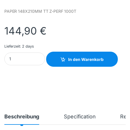
PAPER 148X210MM TT Z-PERF 1000T
144,90
€
Lieferzeit:
2 days
ZEBRA - 3004410 - NEW quantity
In den Warenkorb
Beschreibung
Specification
Rev