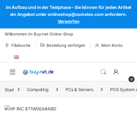
Im Aufbau und in der Testphase – Sie können für jeden Artikel
ein Angebot unter onlineshop@comstex.com anfordern.
Verwerfen
Skip to navigation
Skip to content
Willkommen im Buy-net Online-Shop
Filialsuche
Bestellung verfolgen
Mein Konto
Open
0
Start
Computing
PCs & Servers
POS System 