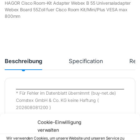
HAGOR Cisco Room-Kit Adapter Webex B 55 Universaladapter
Webex Board 55Zoll fuer Cisco Room Kit/Mini/Plus VESA max
800mm
Beschreibung
Specification
Rev
* Für Fehler im Datenblatt übernimmt (buy-net.de)
Comstex GmbH & Co. KG keine Haftung (
202608081200 )
Cookie-Einwilligung
verwalten
Wir verwenden Cookies, um unsere Website und unseren Service zu