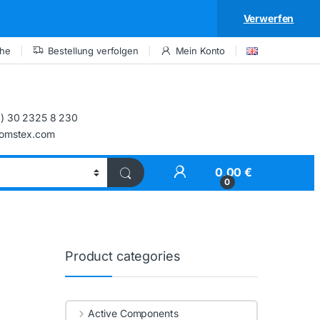
Verwerfen
che
Bestellung verfolgen
Mein Konto
) 30 2325 8 230
comstex.com
My Account
0,00
€
0
Product categories
Active Components