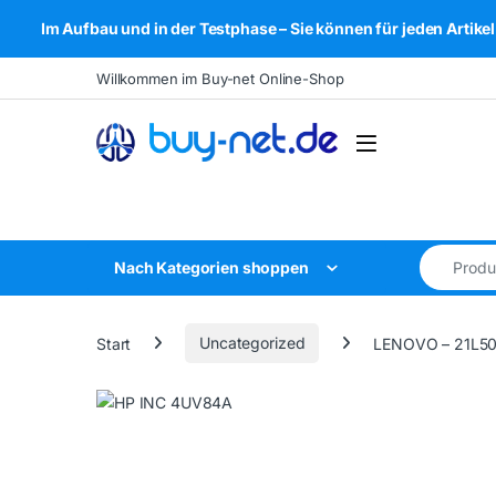
Im Aufbau und in der Testphase – Sie können für jeden Arti
Skip to navigation
Skip to content
Willkommen im Buy-net Online-Shop
Open
Search for
Nach Kategorien shoppen
Start
Uncategorized
LENOVO – 21L5