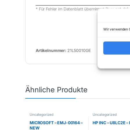
* Für Fehler im Datenblatt übernimmt (buy-net.
Wir verwenden C
Artikelnummer:
21L50010GE
Kategorie:
U
Ähnliche Produkte
Uncategorized
Uncategorized
MICROSOFT – EMJ-00164 –
HP INC – U8LC2E 
NEW