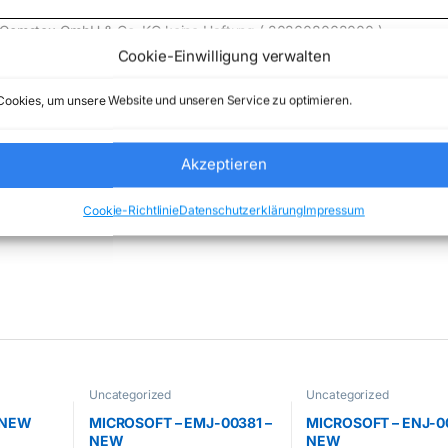
de) Comstex GmbH & Co. KG keine Haftung ( 202608062000 )
Cookie-Einwilligung verwalten
ookies, um unsere Website und unseren Service zu optimieren.
Akzeptieren
ncategorized
Marke:
LENOVO
Cookie-Richtlinie
Datenschutzerklärung
Impressum
Uncategorized
Uncategorized
– NEW
MICROSOFT – EMJ-00381 –
MICROSOFT – ENJ-00
NEW
NEW