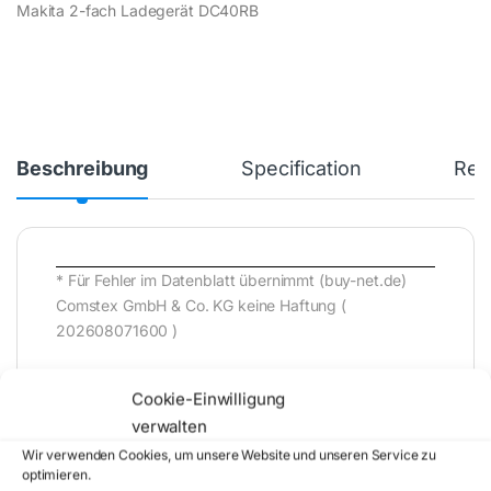
Makita 2-fach Ladegerät DC40RB
Beschreibung
Specification
Rev
* Für Fehler im Datenblatt übernimmt (buy-net.de)
Comstex GmbH & Co. KG keine Haftung (
202608071600 )
Cookie-Einwilligung
verwalten
Wir verwenden Cookies, um unsere Website und unseren Service zu
optimieren.
Artikelnummer:
191N09-8
Kategorie: