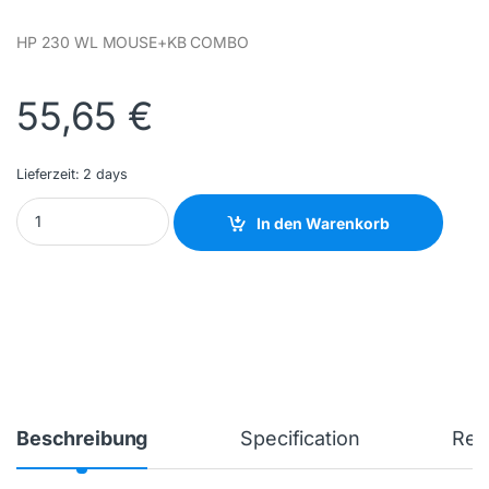
HP 230 WL MOUSE+KB COMBO
55,65
€
Lieferzeit:
2 days
HP INC - 18H24AA#ABD - NEW quantity
In den Warenkorb
Beschreibung
Specification
Rev