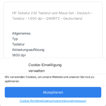
HP Tastatur 230 Tastatur-und-Maus-Set – Deutsch –
Tastatur – 1.600 dpi – QWERTZ – Deutschland
Allgemeines
Typ
Tastatur
Abtastungsauflösung
1600 dpi
Kabellos-Technologie
Cookie-Einwilligung
Kabellos
verwalten
Kabellänge
10 m
Wir verwenden Cookies, um unsere Website und unseren Service zu
optimieren.
Tastaturlayout
QWERTZ
Akzeptieren
Lokalisierung
Deutschland
Cookie-Richtlinie
Datenschutzerklärung
Impressum
Diverse Produktfeatures (Wasserdicht,