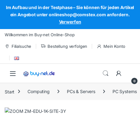
Im Aufbau und in der Testphase – Sie können für jeden Artikel
ein Angebot unter onlineshop@comstex.com anfordern.
Verwerfen
Skip to navigation
Skip to content
Willkommen im Buy-net Online-Shop
Filialsuche
Bestellung verfolgen
Mein Konto
Open
0
Start
Computing
PCs & Servers
PC Systems