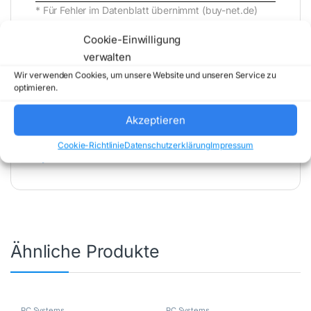
* Für Fehler im Datenblatt übernimmt (buy-net.de)
Comstex GmbH & Co. KG keine Haftung (
Cookie-Einwilligung
202608062000 )
verwalten
Wir verwenden Cookies, um unsere Website und unseren Service zu
optimieren.
Akzeptieren
Artikelnummer:
12U60002GE
Kategorie:
PC
Cookie-Richtlinie
Datenschutzerklärung
Impressum
Systems
Marke:
LENOVO
Ähnliche Produkte
PC Systems
PC Systems