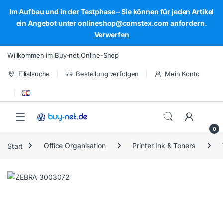
Im Aufbau und in der Testphase – Sie können für jeden Artikel
ein Angebot unter onlineshop@comstex.com anfordern.
Verwerfen
Skip to navigation
Skip to content
Willkommen im Buy-net Online-Shop
Filialsuche
Bestellung verfolgen
Mein Konto
Open
0
Start
Office Organisation
Printer Ink & Toners