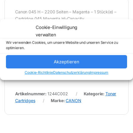
Canon 045 H – 2200 Seiten – Magenta – 1 Stück(e) –
Cartridge 045 Magenta Hi-Capacity
Cookie-Einwilligung
verwalten
* Für Fehler im Datenblatt übernimmt (buy-net.de)
Wir verwenden Cookies, um unsere Website und unseren Service zu
Comstex GmbH & Co. KG keine Haftung (
optimieren.
202608062000 )
Akzeptieren
Cookie-Richtlinie
Datenschutzerklärung
Impressum
Artikelnummer:
1244C002
Kategorie:
Toner
Cartridges
Marke:
CANON