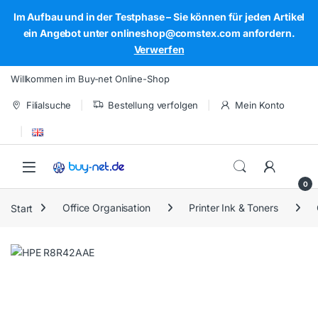
Im Aufbau und in der Testphase – Sie können für jeden Artikel
ein Angebot unter onlineshop@comstex.com anfordern.
Verwerfen
Skip to navigation
Skip to content
Willkommen im Buy-net Online-Shop
Filialsuche
Bestellung verfolgen
Mein Konto
Open
0
Start
Office Organisation
Printer Ink & Toners