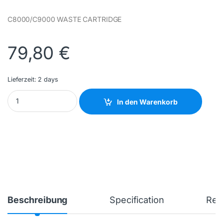
C8000/C9000 WASTE CARTRIDGE
79,80
€
Lieferzeit:
2 days
XEROX - 108R01504 - NEW quantity
In den Warenkorb
Beschreibung
Specification
Rev