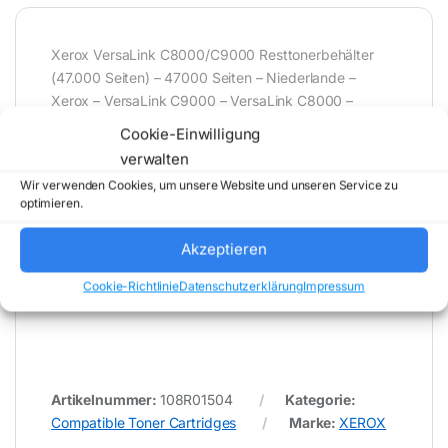
Xerox VersaLink C8000/C9000 Resttonerbehälter
(47.000 Seiten) – 47000 Seiten – Niederlande –
Xerox – VersaLink C9000 – VersaLink C8000 –
VersaLink C8000W – 1 Stück(e) – 126 mm – Blatt –
Cookie-Einwilligung
(Rest-)Tonerbehälter
verwalten
Wir verwenden Cookies, um unsere Website und unseren Service zu
optimieren.
* Für Fehler im Datenblatt übernimmt (buy-net.de)
Comstex GmbH & Co. KG keine Haftung (
Akzeptieren
202608062000 )
Cookie-Richtlinie
Datenschutzerklärung
Impressum
Artikelnummer:
108R01504
Kategorie:
Compatible Toner Cartridges
Marke:
XEROX