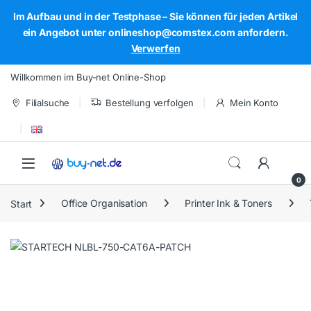
Im Aufbau und in der Testphase – Sie können für jeden Artikel
ein Angebot unter onlineshop@comstex.com anfordern.
Verwerfen
Skip to navigation
Skip to content
Willkommen im Buy-net Online-Shop
Filialsuche
Bestellung verfolgen
Mein Konto
Open
0
Start
Office Organisation
Printer Ink & Toners