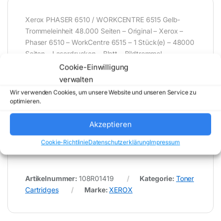
Xerox PHASER 6510 / WORKCENTRE 6515 Gelb-
Trommeleinheit 48.000 Seiten – Original – Xerox –
Phaser 6510 – WorkCentre 6515 – 1 Stück(e) – 48000
Seiten – Laserdrucken – Blatt – Bildtrommel
Cookie-Einwilligung
verwalten
* Für Fehler im Datenblatt übernimmt (buy-net.de)
Wir verwenden Cookies, um unsere Website und unseren Service zu
Comstex GmbH & Co. KG keine Haftung (
optimieren.
202608010400 )
Akzeptieren
Cookie-Richtlinie
Datenschutzerklärung
Impressum
Artikelnummer:
108R01419
Kategorie:
Toner
Cartridges
Marke:
XEROX