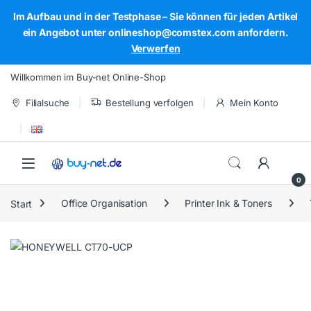
Im Aufbau und in der Testphase – Sie können für jeden Artikel
ein Angebot unter onlineshop@comstex.com anfordern.
Verwerfen
Skip to navigation
Skip to content
Willkommen im Buy-net Online-Shop
Filialsuche
Bestellung verfolgen
Mein Konto
Open
0
Start
Office Organisation
Printer Ink & Toners