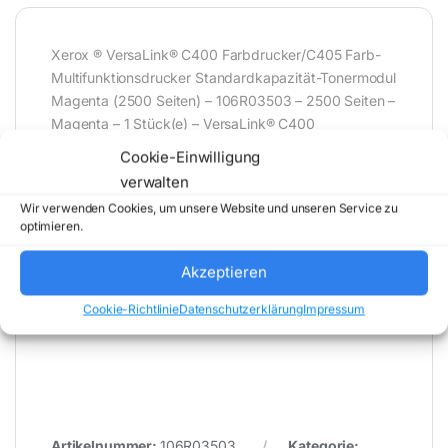
Xerox ® VersaLink® C400 Farbdrucker/C405 Farb-
Multifunktionsdrucker Standardkapazität-Tonermodul
Magenta (2500 Seiten) – 106R03503 – 2500 Seiten –
Magenta – 1 Stück(e) – VersaLink® C400
Farbdrucker/C405 Farb-Multifunktionsdrucker
Cookie-Einwilligung
Standardkapazität-Tonermodul Magenta (2500
verwalten
Seiten) – 106R03503
Wir verwenden Cookies, um unsere Website und unseren Service zu
optimieren.
* Für Fehler im Datenblatt übernimmt (buy-net.de)
Akzeptieren
Comstex GmbH & Co. KG keine Haftung (
202608071600 )
Cookie-Richtlinie
Datenschutzerklärung
Impressum
Artikelnummer:
106R03503
Kategorie: