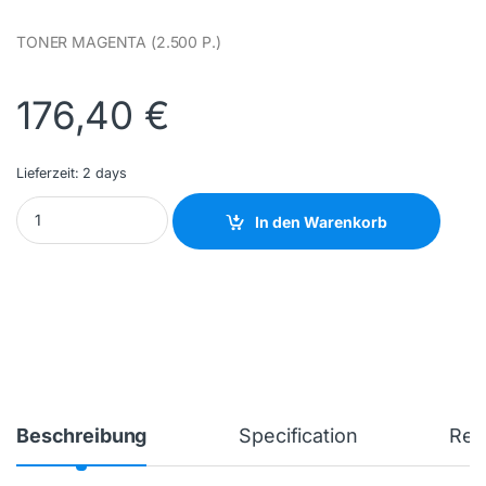
TONER MAGENTA (2.500 P.)
176,40
€
Lieferzeit:
2 days
XEROX - 106R03503 - NEW quantity
In den Warenkorb
Beschreibung
Specification
Rev