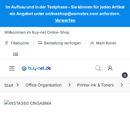
Im Aufbau und in der Testphase – Sie können für jeden Artikel
ein Angebot unter onlineshop@comstex.com anfordern.
Verwerfen
Skip to navigation
Skip to content
Willkommen im Buy-net Online-Shop
Filialsuche
Bestellung verfolgen
Mein Konto
Open
0
Start
Office Organisation
Printer Ink & Toners