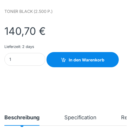
TONER BLACK (2.500 P.)
140,70
€
Lieferzeit:
2 days
XEROX - 106R03500 - NEW quantity
In den Warenkorb
Beschreibung
Specification
Rev