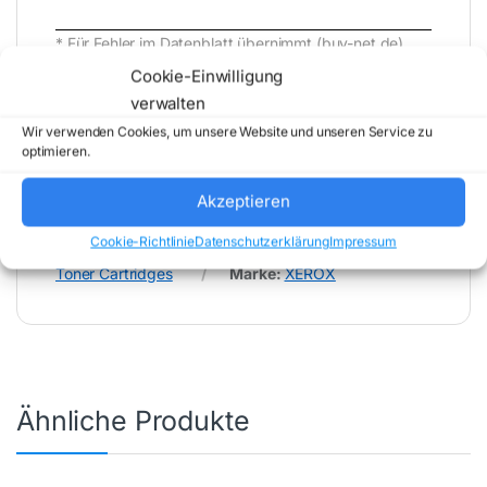
* Für Fehler im Datenblatt übernimmt (buy-net.de)
Comstex GmbH & Co. KG keine Haftung (
Cookie-Einwilligung
202607310800 )
verwalten
Wir verwenden Cookies, um unsere Website und unseren Service zu
optimieren.
Akzeptieren
Cookie-Richtlinie
Datenschutzerklärung
Impressum
Artikelnummer:
106R02248
Kategorie:
Toner Cartridges
Marke:
XEROX
Ähnliche Produkte