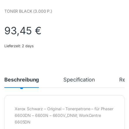
TONER BLACK (3.000 P.)
93,45
€
Lieferzeit:
2 days
Beschreibung
Specification
Rev
Xerox Schwarz – Original – Tonerpatrone – für Phaser
6600DN – 6600N – 6600V_DNM; WorkCentre
6605DN