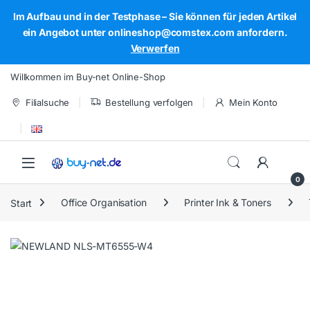
Im Aufbau und in der Testphase – Sie können für jeden Artikel
ein Angebot unter onlineshop@comstex.com anfordern.
Verwerfen
Skip to navigation
Skip to content
Willkommen im Buy-net Online-Shop
Filialsuche
Bestellung verfolgen
Mein Konto
Open
0
Start
Office Organisation
Printer Ink & Toners