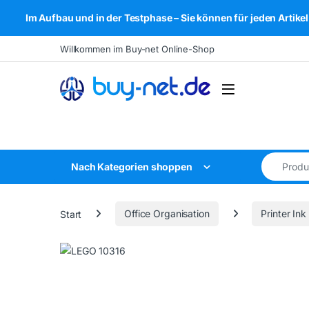
Im Aufbau und in der Testphase – Sie können für jeden Arti
Skip to navigation
Skip to content
Willkommen im Buy-net Online-Shop
Open
Search for
Nach Kategorien shoppen
Start
Office Organisation
Printer Ink