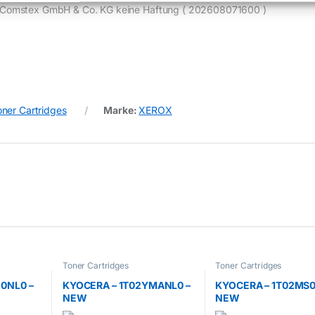
e) Comstex GmbH & Co. KG keine Haftung ( 202608071600 )
oner Cartridges
Marke:
XEROX
Toner Cartridges
Toner Cartridges
0NL0 –
KYOCERA – 1T02YMANL0 –
KYOCERA – 1T02MS0
NEW
NEW