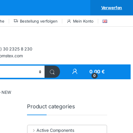
Verwerfen
che
Bestellung verfolgen
Mein Konto
) 30 2325 8 230
comstex.com
My Account
0,00
€
0
– NEW
Product categories
Active Components