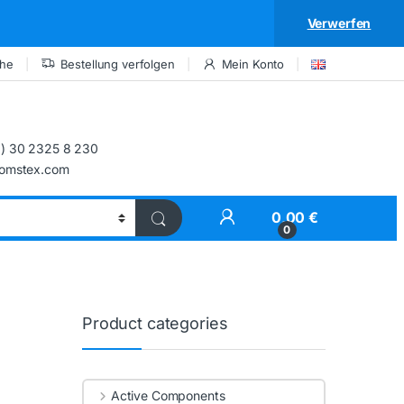
Verwerfen
che
Bestellung verfolgen
Mein Konto
) 30 2325 8 230
comstex.com
My Account
0,00
€
0
Product categories
Active Components