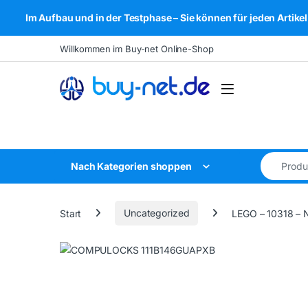
Im Aufbau und in der Testphase – Sie können für jeden Arti
Skip to navigation
Skip to content
Willkommen im Buy-net Online-Shop
Open
Search for
Nach Kategorien shoppen
Start
Uncategorized
LEGO – 10318 –