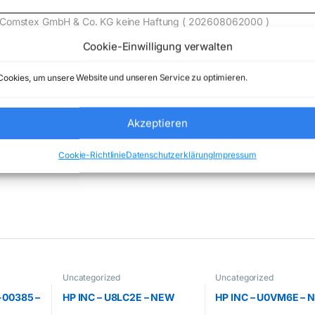
de) Comstex GmbH & Co. KG keine Haftung ( 202608062000 )
Cookie-Einwilligung verwalten
ookies, um unsere Website und unseren Service zu optimieren.
Akzeptieren
orized
Marke:
LEGO
Cookie-Richtlinie
Datenschutzerklärung
Impressum
Uncategorized
Uncategorized
-00385 –
HP INC – U8LC2E – NEW
HP INC – U0VM6E – 