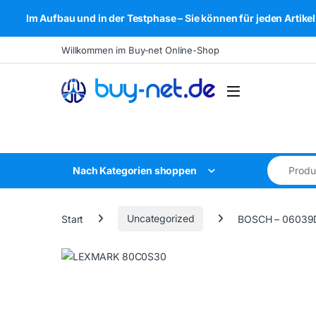
Im Aufbau und in der Testphase – Sie können für jeden Arti
Skip to navigation
Skip to content
Willkommen im Buy-net Online-Shop
Open
Search for
Nach Kategorien shoppen
Start
Uncategorized
BOSCH – 06039