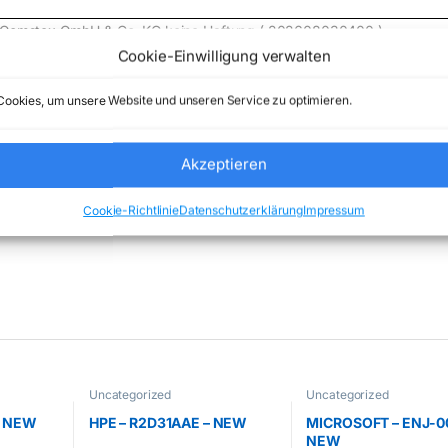
de) Comstex GmbH & Co. KG keine Haftung ( 202608030400 )
Cookie-Einwilligung verwalten
ookies, um unsere Website und unseren Service zu optimieren.
Akzeptieren
Uncategorized
Marke:
BOSCH
Cookie-Richtlinie
Datenschutzerklärung
Impressum
Uncategorized
Uncategorized
– NEW
HPE – R2D31AAE – NEW
MICROSOFT – ENJ-00
NEW