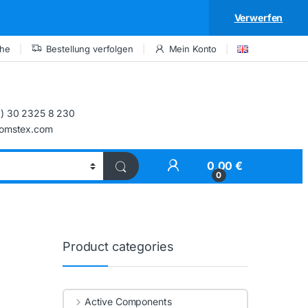
Verwerfen
che
Bestellung verfolgen
Mein Konto
) 30 2325 8 230
comstex.com
My Account
0,00
€
0
Product categories
Active Components