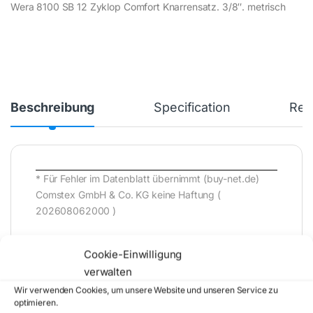
Wera 8100 SB 12 Zyklop Comfort Knarrensatz. 3/8″. metrisch
Beschreibung
Specification
Rev
* Für Fehler im Datenblatt übernimmt (buy-net.de)
Comstex GmbH & Co. KG keine Haftung (
202608062000 )
Cookie-Einwilligung
verwalten
Wir verwenden Cookies, um unsere Website und unseren Service zu
optimieren.
Artikelnummer:
05005530001
Kategorie: