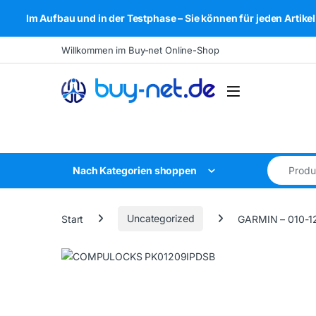
Im Aufbau und in der Testphase – Sie können für jeden Arti
Skip to navigation
Skip to content
Willkommen im Buy-net Online-Shop
Open
Search for
Nach Kategorien shoppen
Start
Uncategorized
GARMIN – 010-1