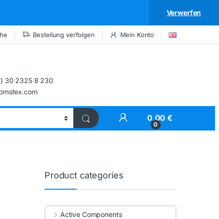
Verwerfen
che
Bestellung verfolgen
Mein Konto
) 30 2325 8 230
comstex.com
My Account
0,00
€
0
Product categories
Active Components