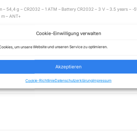
– 54,4 g – CR2032 – 1 ATM – Battery CR2032 – 3 V – 3.5 years – -
3 m – ANT+
Cookie-Einwilligung verwalten
de) Comstex GmbH & Co. KG keine Haftung ( 202608062000 )
ookies, um unsere Website und unseren Service zu optimieren.
Akzeptieren
:
Uncategorized
Marke:
GARMIN
Cookie-Richtlinie
Datenschutzerklärung
Impressum