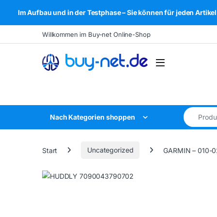
Im Aufbau und in der Testphase – Sie können für jeden Arti
Skip to navigation
Skip to content
Willkommen im Buy-net Online-Shop
Open
Search for
Nach Kategorien shoppen
Start
Uncategorized
GARMIN – 010-0