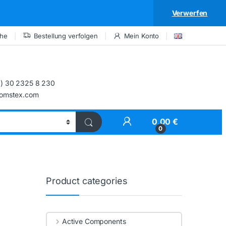
Verwerfen
che
Bestellung verfolgen
Mein Konto
) 30 2325 8 230
comstex.com
My Account
0,00
€
0
Product categories
Active Components