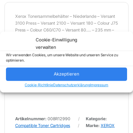
Xerox Tonersammelbehälter – Niederlande – Versant
3100 Press – Versant 2100 – Versant 180 – Colour J75
Press – Colour C60/C70 – Versant 80,… – 235 mm –
555 mm – 45 mm – 544,3 g – 50.000 Blatt –
Cookie-Einwilligung
(Rest-)Tonerbehälter
verwalten
Wir verwenden Cookies, um unsere Website und unseren Service zu
optimieren.
* Für Fehler im Datenblatt übernimmt (buy-net.de)
Comstex GmbH & Co. KG keine Haftung (
Akzeptieren
202608100000 )
Cookie-Richtlinie
Datenschutzerklärung
Impressum
Artikelnummer:
008R12990
Kategorie:
Compatible Toner Cartridges
Marke:
XEROX