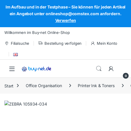
Im Aufbau und in der Testphase – Sie können für jeden Artikel
ein Angebot unter onlineshop@comstex.com anfordern.
Verwerfen
Skip to navigation
Skip to content
Willkommen im Buy-net Online-Shop
Filialsuche
Bestellung verfolgen
Mein Konto
Open
0
Start
Office Organisation
Printer Ink & Toners