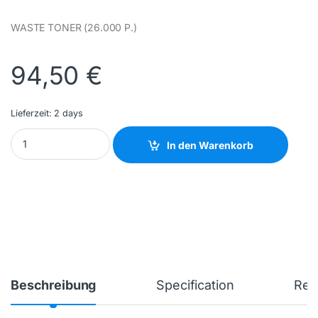
WASTE TONER (26.000 P.)
94,50
€
Lieferzeit:
2 days
XEROX - 008R12990 - NEW quantity
In den Warenkorb
Beschreibung
Specification
Rev