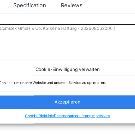
Specification
Reviews
de) Comstex GmbH & Co. KG keine Haftung ( 202608062000 )
Cookie-Einwilligung verwalten
ompatible Toner Cartridges
Marke:
XEROX
ookies, um unsere Website und unseren Service zu optimieren.
Akzeptieren
Cookie-Richtlinie
Datenschutzerklärung
Impressum