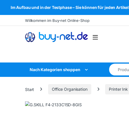
Im Aufbau und in der Testphase – Sie können für jeden Arti
Skip to navigation
Skip to content
Willkommen im Buy-net Online-Shop
Open
Search for
Nach Kategorien shoppen
Start
Office Organisation
Printer Ink