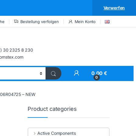
Verwerfen
che
Bestellung verfolgen
Mein Konto
) 30 2325 8 230
comstex.com
My Account
0,00
€
0
006R04725 – NEW
Product categories
Active Components